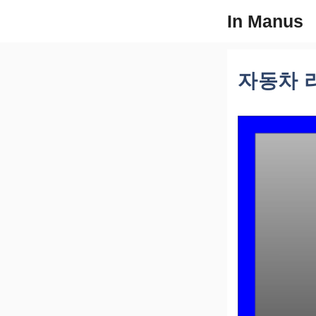
컨
In Manus
텐
츠
로
자동차 
건
너
뛰
기