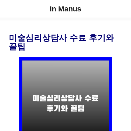
컨
In Manus
텐
츠
로
건
미술심리상담사 수료 후기와
너
꿀팁
뛰
기