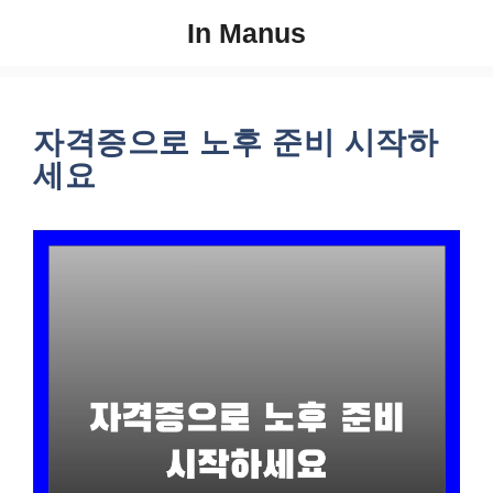
컨
In Manus
텐
츠
로
건
자격증으로 노후 준비 시작하
너
세요
뛰
기