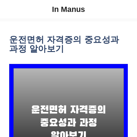
컨
In Manus
텐
츠
로
건
운전면허 자격증의 중요성과
너
과정 알아보기
뛰
기