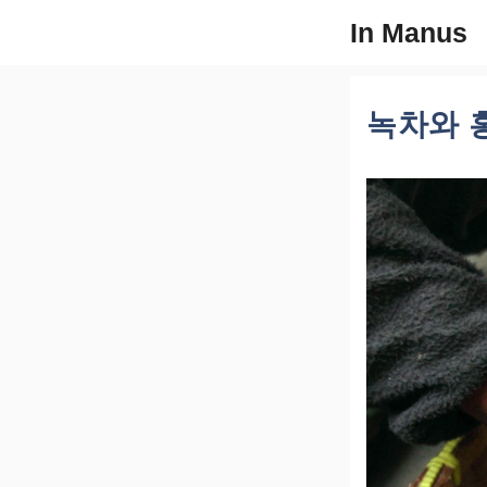
컨
In Manus
텐
츠
로
녹차와 
건
너
뛰
기