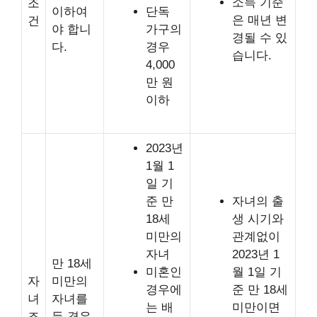
소득 기준
조
이하여
단독
은 매년 변
건
야 합니
가구의
경될 수 있
다.
경우
습니다.
4,000
만 원
이하
2023년
1월 1
일 기
준 만
자녀의 출
18세
생 시기와
미만의
관계없이
자녀
2023년 1
만 18세
미혼인
월 1일 기
자
미만의
경우에
준 만 18세
녀
자녀를
는 배
미만이면
조
둔 경우