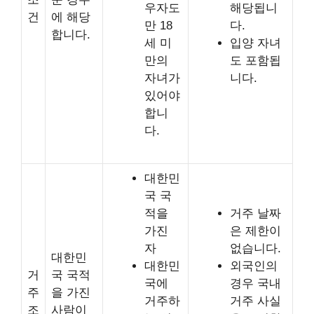
우자도
해당됩니
건
에 해당
만 18
다.
합니다.
세 미
입양 자녀
만의
도 포함됩
자녀가
니다.
있어야
합니
다.
대한민
국 국
적을
거주 날짜
가진
은 제한이
자
없습니다.
대한민
대한민
외국인의
거
국 국적
국에
경우 국내
주
을 가진
거주하
거주 사실
조
사람이