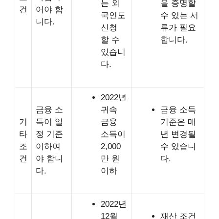
는 외
을 증명할
건
어야 합
국인도
수 있는 서
니다.
신청
류가 필요
할 수
합니다.
있습니
다.
2022년
금융 소
귀속
금융 소득
기
득이 일
금융
기준은 매
타
정 기준
소득이
년 변경될
조
이하여
2,000
수 있습니
건
야 합니
만 원
다.
다.
이하
2022년
12월
재산 조건