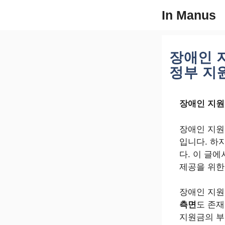
컨
In Manus
텐
츠
로
장애인 
건
너
정부 지원
뛰
기
장애인 지원
장애인 지원
입니다. 하
다. 이 글
제공을 위한
장애인 지
측면
도 존재
지원금의 부