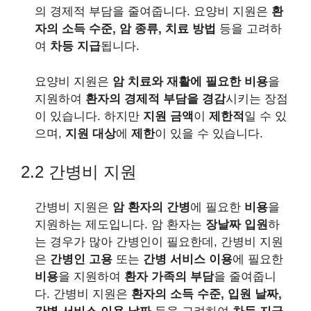
의 경제적 부담을 줄여줍니다. 요양비 지원은
환
자의 소득 수준, 암 종류, 치료 방법
등을 고려하
여
차등 지급
됩니다.
요양비 지원은
암 치료와 재활에 필요한 비용
을
지원하여
환자의 경제적 부담을 경감
시키는 장점
이 있습니다. 하지만
지원 금액
이
제한적
일 수 있
으며,
지원 대상
에
제한
이 있을 수 있습니다.
2.2 간병비 지원
간병비 지원은
암 환자의 간병
에 필요한
비용
을
지원하는 제도입니다. 암 환자는
장날짜 입원
하
는 경우가 많아 간병인이 필요한데, 간병비 지원
은
간병인 고용
또는
간병 서비스 이용
에 필요한
비용
을 지원하여
환자 가족의 부담
을 줄여줍니
다. 간병비 지원은
환자의 소득 수준, 입원 날짜,