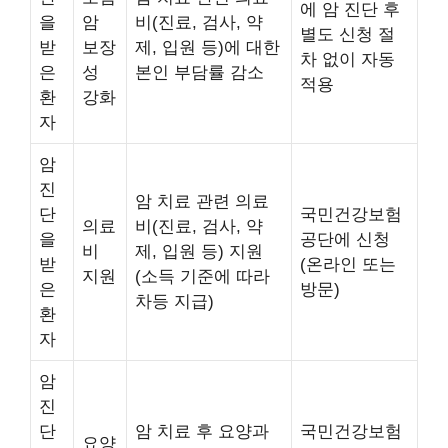
에 암 진단 후
을
암
비(진료, 검사, 약
별도 신청 절
받
보장
제, 입원 등)에 대한
차 없이 자동
은
성
본인 부담률 감소
적용
환
강화
자
암
진
암 치료 관련 의료
단
국민건강보험
의료
비(진료, 검사, 약
을
공단에 신청
비
제, 입원 등) 지원
받
(온라인 또는
지원
(소득 기준에 따라
은
방문)
차등 지급)
환
자
암
진
단
암 치료 후 요양과
국민건강보험
요양