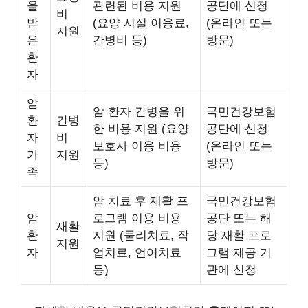
을
관련된 비용 지원
공단에 신청
비
받
(요양 시설 이용료,
(온라인 또는
지원
은
간병비 등)
방문)
환
자
암
암 환자 간병을 위
국민건강보험
환
간병
한 비용 지원 (요양
공단에 신청
자
비
보호사 이용 비용
(온라인 또는
가
지원
등)
방문)
족
암 치료 후 재활 프
국민건강보험
암
로그램 이용 비용
공단 또는 해
재활
환
지원 (물리치료, 작
당 재활 프로
지원
자
업치료, 언어치료
그램 제공 기
등)
관에 신청