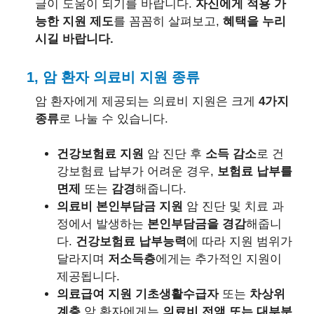
글이 도움이 되기를 바랍니다.
자신에게 적용 가
능한 지원 제도
를 꼼꼼히 살펴보고,
혜택을 누리
시길 바랍니다.
1, 암 환자 의료비 지원 종류
암 환자에게 제공되는 의료비 지원은 크게
4가지
종류
로 나눌 수 있습니다.
건강보험료 지원
암 진단 후
소득 감소
로 건
강보험료 납부가 어려운 경우,
보험료 납부를
면제
또는
감경
해줍니다.
의료비 본인부담금 지원
암 진단 및 치료 과
정에서 발생하는
본인부담금을 경감
해줍니
다.
건강보험료 납부능력
에 따라 지원 범위가
달라지며
저소득층
에게는 추가적인 지원이
제공됩니다.
의료급여 지원
기초생활수급자
또는
차상위
계층
암 환자에게는
의료비 전액 또는 대부분