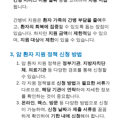
간병 서비스 이용 날짜
등을 고려하여
차등 지급
됩니다.
간병비 지원은
환자 가족의 간병 부담을 줄여
주
고,
환자의 회복에 집중
할 수 있도록 돕는 장점이
있습니다. 하지만
지원 금액
이
제한적
일 수 있으
며,
지원 대상
에
제한
이 있을 수 있습니다.
3, 암 환자 지원 정책 신청 방법
암 환자 지원 정책은
정부기관
,
지방자치단
체
,
의료기관
등 다양한 경로를 통해 신청할
수 있습니다.
각 지원 정책별로
신청 방법
과
필요한 서류
가
다르므로,
해당 기관
에
연락
하여 자세한 정보
를 확인하는 것이 중요합니다.
온라인
,
팩스
,
방문
등 다양한 방법으로 신청
이 가능하며,
신청 날짜
과
제출 서류
를 꼼꼼
하게 확인하여
기한 내에 신청
해야 합니다.